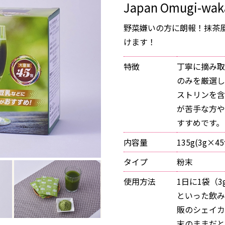
Japan Omugi-waka
野菜嫌いの方に朗報！抹茶
けます！
特徴
丁寧に摘み取
のみを厳選し
ストリンを含
が苦手な方や
すすめです。
内容量
135g(3g×4
タイプ
粉末
使用方法
1日に1袋（3
といった飲み
販のシェイカ
末のままだと