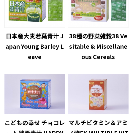
日本産大麦若葉青汁 J
38種の野菜雑穀38 Ve
apan Young Barley L
sitable & Miscellane
eave
ous Cereals
こどもの幸せ チョコレ
マルチビタミン＆アミ
ート酵素青汁 HAPPY
ノ酸EX MULTIPLE VIT