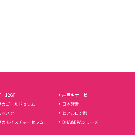
F・12GF
納豆キナーゼ
リカゴールドセラム
日本酵素
妓マスク
ヒアルロン酸
リカモイスチャーセラム
DHA&EPAシリーズ