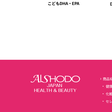
こどもDHA・EPA
商品
健
化
セ