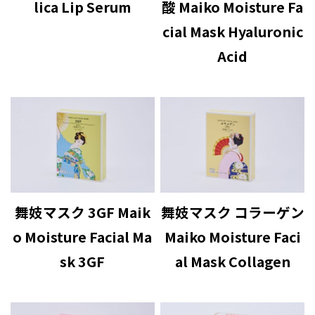
lica Lip Serum
酸 Maiko Moisture Fa
cial Mask Hyaluronic
Acid
舞妓マスク 3GF Maik
舞妓マスク コラーゲン
o Moisture Facial Ma
Maiko Moisture Faci
sk 3GF
al Mask Collagen